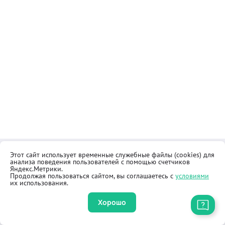
Этот сайт использует временные служебные файлы (cookies) для
Контакты
Общественная приёмная
анализа поведения пользователей с помощью счетчиков
Реквизиты
Правила продажи товаров
Яндекс.Метрики.
Продолжая пользоваться сайтом, вы соглашаетесь с
условиями
Как купить
Оферта
их использования.
Хорошо
Приложение