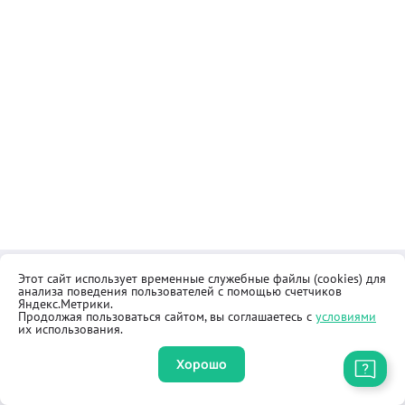
Этот сайт использует временные служебные файлы (cookies) для
Контакты
Общественная приёмная
анализа поведения пользователей с помощью счетчиков
Реквизиты
Правила продажи товаров
Яндекс.Метрики.
Продолжая пользоваться сайтом, вы соглашаетесь с
условиями
Как купить
Оферта
их использования.
Хорошо
Приложение