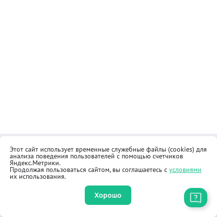
Этот сайт использует временные служебные файлы (cookies) для
Контакты
Общественная приёмная
анализа поведения пользователей с помощью счетчиков
Реквизиты
Правила продажи товаров
Яндекс.Метрики.
Продолжая пользоваться сайтом, вы соглашаетесь с
условиями
Как купить
Оферта
их использования.
Хорошо
Приложение