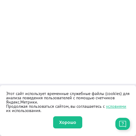
Этот сайт использует временные служебные файлы (cookies) для
Контакты
Общественная приёмная
анализа поведения пользователей с помощью счетчиков
Реквизиты
Правила продажи товаров
Яндекс.Метрики.
Продолжая пользоваться сайтом, вы соглашаетесь с
условиями
Как купить
Оферта
их использования.
Хорошо
Приложение