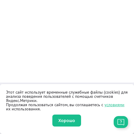
Этот сайт использует временные служебные файлы (cookies) для
Контакты
Общественная приёмная
анализа поведения пользователей с помощью счетчиков
Реквизиты
Правила продажи товаров
Яндекс.Метрики.
Продолжая пользоваться сайтом, вы соглашаетесь с
условиями
Как купить
Оферта
их использования.
Хорошо
Приложение