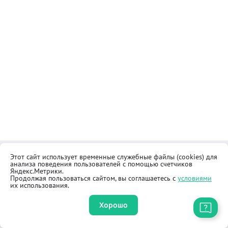
Этот сайт использует временные служебные файлы (cookies) для
Контакты
Общественная приёмная
анализа поведения пользователей с помощью счетчиков
Реквизиты
Правила продажи товаров
Яндекс.Метрики.
Продолжая пользоваться сайтом, вы соглашаетесь с
условиями
Как купить
Оферта
их использования.
Хорошо
Приложение