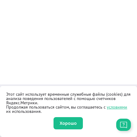
Этот сайт использует временные служебные файлы (cookies) для
Контакты
Общественная приёмная
анализа поведения пользователей с помощью счетчиков
Реквизиты
Правила продажи товаров
Яндекс.Метрики.
Продолжая пользоваться сайтом, вы соглашаетесь с
условиями
Как купить
Оферта
их использования.
Хорошо
Приложение