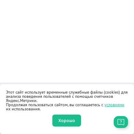
Этот сайт использует временные служебные файлы (cookies) для
Контакты
Общественная приёмная
анализа поведения пользователей с помощью счетчиков
Реквизиты
Правила продажи товаров
Яндекс.Метрики.
Продолжая пользоваться сайтом, вы соглашаетесь с
условиями
Как купить
Оферта
их использования.
Хорошо
Приложение