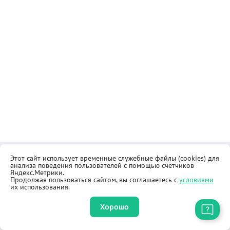
Этот сайт использует временные служебные файлы (cookies) для
Контакты
Общественная приёмная
анализа поведения пользователей с помощью счетчиков
Реквизиты
Правила продажи товаров
Яндекс.Метрики.
Продолжая пользоваться сайтом, вы соглашаетесь с
условиями
Как купить
Оферта
их использования.
Хорошо
Приложение