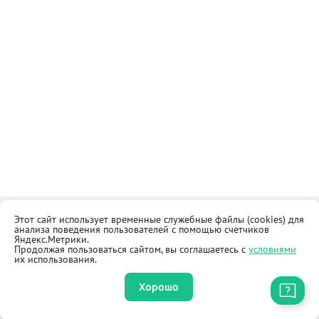
Этот сайт использует временные служебные файлы (cookies) для
Контакты
Общественная приёмная
анализа поведения пользователей с помощью счетчиков
Реквизиты
Правила продажи товаров
Яндекс.Метрики.
Продолжая пользоваться сайтом, вы соглашаетесь с
условиями
Как купить
Оферта
их использования.
Хорошо
Приложение