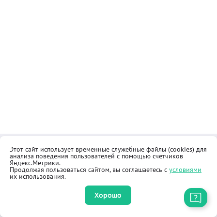
Этот сайт использует временные служебные файлы (cookies) для
Контакты
Общественная приёмная
анализа поведения пользователей с помощью счетчиков
Реквизиты
Правила продажи товаров
Яндекс.Метрики.
Продолжая пользоваться сайтом, вы соглашаетесь с
условиями
Как купить
Оферта
их использования.
Хорошо
Приложение