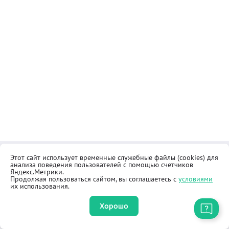
Этот сайт использует временные служебные файлы (cookies) для
Контакты
Общественная приёмная
анализа поведения пользователей с помощью счетчиков
Реквизиты
Правила продажи товаров
Яндекс.Метрики.
Продолжая пользоваться сайтом, вы соглашаетесь с
условиями
Как купить
Оферта
их использования.
Хорошо
Приложение