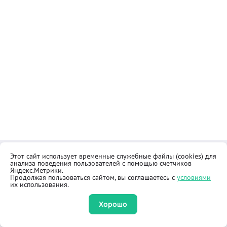
Этот сайт использует временные служебные файлы (cookies) для
Контакты
Общественная приёмная
анализа поведения пользователей с помощью счетчиков
Реквизиты
Правила продажи товаров
Яндекс.Метрики.
Продолжая пользоваться сайтом, вы соглашаетесь с
условиями
Как купить
Оферта
их использования.
Хорошо
Приложение