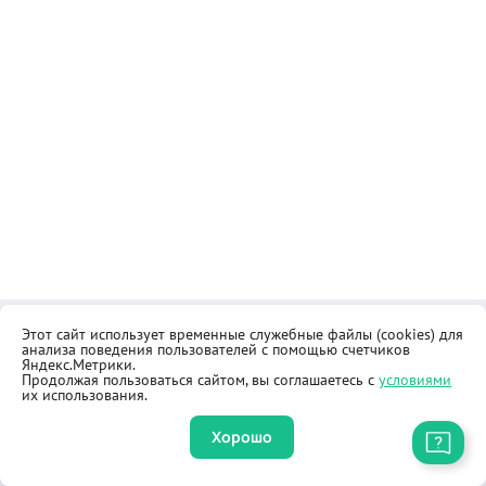
Этот сайт использует временные служебные файлы (cookies) для
Контакты
Общественная приёмная
анализа поведения пользователей с помощью счетчиков
Реквизиты
Правила продажи товаров
Яндекс.Метрики.
Продолжая пользоваться сайтом, вы соглашаетесь с
условиями
Как купить
Оферта
их использования.
Хорошо
Приложение