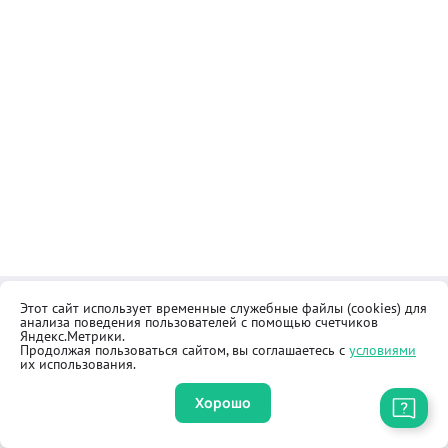
Этот сайт использует временные служебные файлы (cookies) для
Контакты
Общественная приёмная
анализа поведения пользователей с помощью счетчиков
Реквизиты
Правила продажи товаров
Яндекс.Метрики.
Продолжая пользоваться сайтом, вы соглашаетесь с
условиями
Как купить
Оферта
их использования.
Хорошо
Приложение