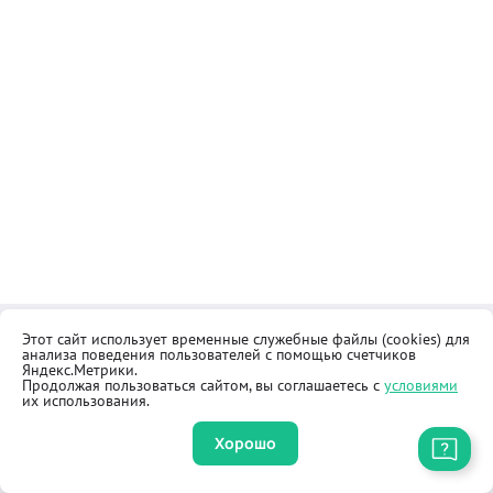
Этот сайт использует временные служебные файлы (cookies) для
Контакты
Общественная приёмная
анализа поведения пользователей с помощью счетчиков
Реквизиты
Правила продажи товаров
Яндекс.Метрики.
Продолжая пользоваться сайтом, вы соглашаетесь с
условиями
Как купить
Оферта
их использования.
Хорошо
Приложение