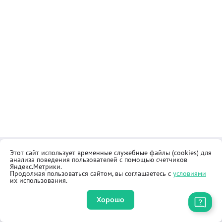
Этот сайт использует временные служебные файлы (cookies) для
Контакты
Общественная приёмная
анализа поведения пользователей с помощью счетчиков
Реквизиты
Правила продажи товаров
Яндекс.Метрики.
Продолжая пользоваться сайтом, вы соглашаетесь с
условиями
Как купить
Оферта
их использования.
Хорошо
Приложение