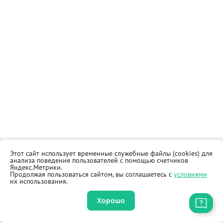
Этот сайт использует временные служебные файлы (cookies) для
Контакты
Общественная приёмная
анализа поведения пользователей с помощью счетчиков
Реквизиты
Правила продажи товаров
Яндекс.Метрики.
Продолжая пользоваться сайтом, вы соглашаетесь с
условиями
Как купить
Оферта
их использования.
Хорошо
Приложение