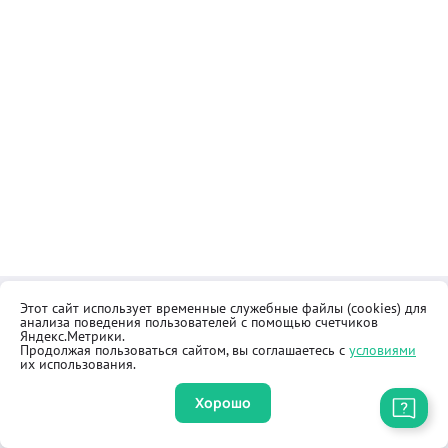
Этот сайт использует временные служебные файлы (cookies) для
Контакты
Общественная приёмная
анализа поведения пользователей с помощью счетчиков
Реквизиты
Правила продажи товаров
Яндекс.Метрики.
Продолжая пользоваться сайтом, вы соглашаетесь с
условиями
Как купить
Оферта
их использования.
Хорошо
Приложение