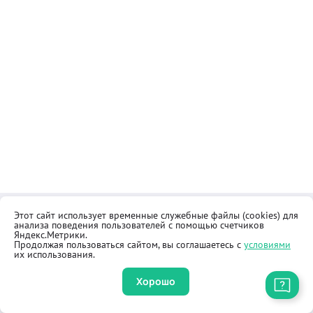
Этот сайт использует временные служебные файлы (cookies) для
Контакты
Общественная приёмная
анализа поведения пользователей с помощью счетчиков
Реквизиты
Правила продажи товаров
Яндекс.Метрики.
Продолжая пользоваться сайтом, вы соглашаетесь с
условиями
Как купить
Оферта
их использования.
Хорошо
Приложение