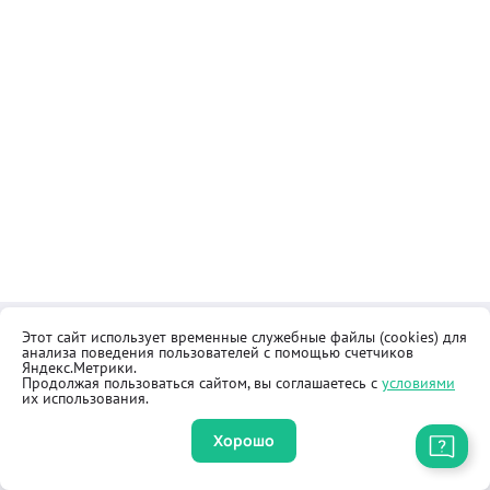
Этот сайт использует временные служебные файлы (cookies) для
Контакты
Общественная приёмная
анализа поведения пользователей с помощью счетчиков
Реквизиты
Правила продажи товаров
Яндекс.Метрики.
Продолжая пользоваться сайтом, вы соглашаетесь с
условиями
Как купить
Оферта
их использования.
Хорошо
Приложение