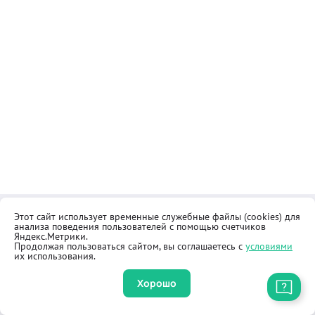
Этот сайт использует временные служебные файлы (cookies) для
Контакты
Общественная приёмная
анализа поведения пользователей с помощью счетчиков
Реквизиты
Правила продажи товаров
Яндекс.Метрики.
Продолжая пользоваться сайтом, вы соглашаетесь с
условиями
Как купить
Оферта
их использования.
Хорошо
Приложение