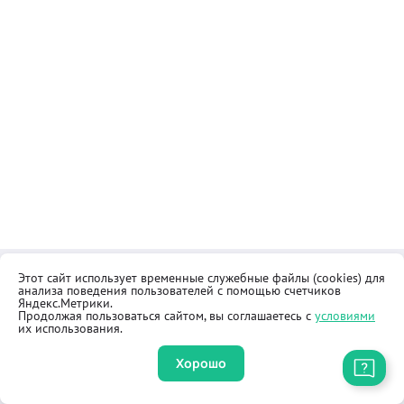
Этот сайт использует временные служебные файлы (cookies) для
Контакты
Общественная приёмная
анализа поведения пользователей с помощью счетчиков
Реквизиты
Правила продажи товаров
Яндекс.Метрики.
Продолжая пользоваться сайтом, вы соглашаетесь с
условиями
Как купить
Оферта
их использования.
Хорошо
Приложение