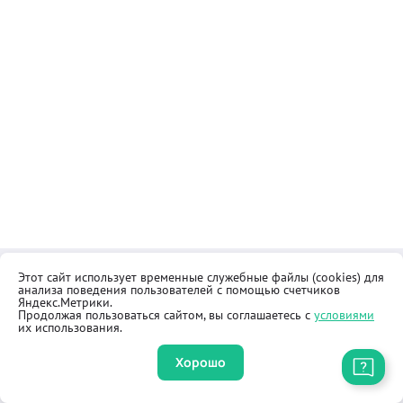
Этот сайт использует временные служебные файлы (cookies) для
Контакты
Общественная приёмная
анализа поведения пользователей с помощью счетчиков
Реквизиты
Правила продажи товаров
Яндекс.Метрики.
Продолжая пользоваться сайтом, вы соглашаетесь с
условиями
Как купить
Оферта
их использования.
Хорошо
Приложение