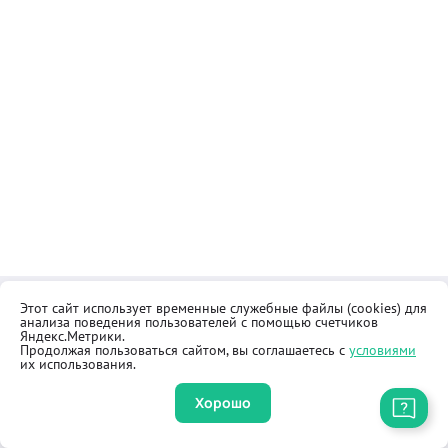
Этот сайт использует временные служебные файлы (cookies) для
Контакты
Общественная приёмная
анализа поведения пользователей с помощью счетчиков
Реквизиты
Правила продажи товаров
Яндекс.Метрики.
Продолжая пользоваться сайтом, вы соглашаетесь с
условиями
Как купить
Оферта
их использования.
Хорошо
Приложение