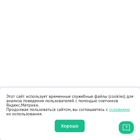
Этот сайт использует временные служебные файлы (cookies) для
Контакты
Общественная приёмная
анализа поведения пользователей с помощью счетчиков
Реквизиты
Правила продажи товаров
Яндекс.Метрики.
Продолжая пользоваться сайтом, вы соглашаетесь с
условиями
Как купить
Оферта
их использования.
Хорошо
Приложение