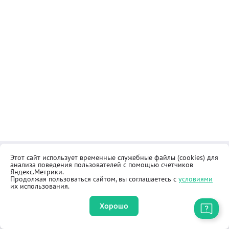
Этот сайт использует временные служебные файлы (cookies) для
Контакты
Общественная приёмная
анализа поведения пользователей с помощью счетчиков
Реквизиты
Правила продажи товаров
Яндекс.Метрики.
Продолжая пользоваться сайтом, вы соглашаетесь с
условиями
Как купить
Оферта
их использования.
Хорошо
Приложение