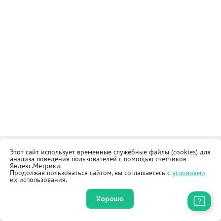
Этот сайт использует временные служебные файлы (cookies) для
Контакты
Общественная приёмная
анализа поведения пользователей с помощью счетчиков
Реквизиты
Правила продажи товаров
Яндекс.Метрики.
Продолжая пользоваться сайтом, вы соглашаетесь с
условиями
Как купить
Оферта
их использования.
Хорошо
Приложение