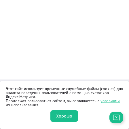
Этот сайт использует временные служебные файлы (cookies) для
Контакты
Общественная приёмная
анализа поведения пользователей с помощью счетчиков
Реквизиты
Правила продажи товаров
Яндекс.Метрики.
Продолжая пользоваться сайтом, вы соглашаетесь с
условиями
Как купить
Оферта
их использования.
Хорошо
Приложение