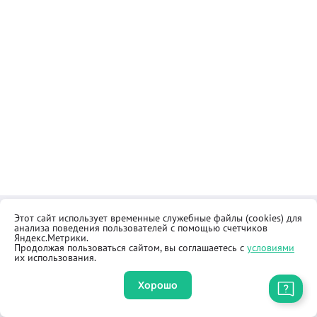
Этот сайт использует временные служебные файлы (cookies) для
Контакты
Общественная приёмная
анализа поведения пользователей с помощью счетчиков
Реквизиты
Правила продажи товаров
Яндекс.Метрики.
Продолжая пользоваться сайтом, вы соглашаетесь с
условиями
Как купить
Оферта
их использования.
Хорошо
Приложение