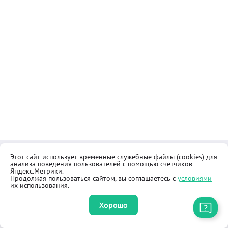
Этот сайт использует временные служебные файлы (cookies) для
Контакты
Общественная приёмная
анализа поведения пользователей с помощью счетчиков
Реквизиты
Правила продажи товаров
Яндекс.Метрики.
Продолжая пользоваться сайтом, вы соглашаетесь с
условиями
Как купить
Оферта
их использования.
Хорошо
Приложение