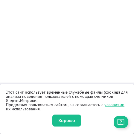
Этот сайт использует временные служебные файлы (cookies) для
Контакты
Общественная приёмная
анализа поведения пользователей с помощью счетчиков
Реквизиты
Правила продажи товаров
Яндекс.Метрики.
Продолжая пользоваться сайтом, вы соглашаетесь с
условиями
Как купить
Оферта
их использования.
Хорошо
Приложение