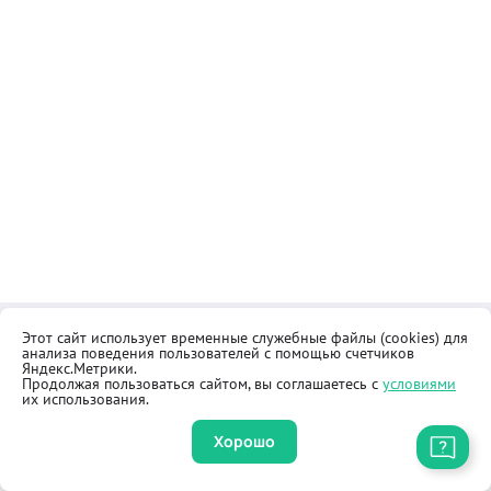
Этот сайт использует временные служебные файлы (cookies) для
Контакты
Общественная приёмная
анализа поведения пользователей с помощью счетчиков
Реквизиты
Правила продажи товаров
Яндекс.Метрики.
Продолжая пользоваться сайтом, вы соглашаетесь с
условиями
Как купить
Оферта
их использования.
Хорошо
Приложение