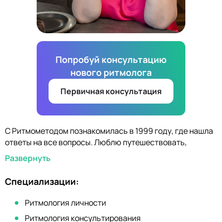
Попробуй консультацию
нового ритмолога
Первичная консультация
С Ритмометодом познакомилась в 1999 году, где нашла
ответы на все вопросы. Люблю путешествовать,
рисовать картины, пишу стихи. Очень коммуникабельна,
Развернуть
легко выхожу на новые связи, имею открытое сердце
для всех людей, быстро вызываю чувство любви у
Специализации:
множества мужчин, независимо от их возраста.
Счастливая мама и бабушка и изящная женщина.
Ритмология личности
Ритмология консультирования