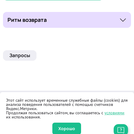
Ритм возврата
Запросы
Этот сайт использует временные служебные файлы (cookies) для
Контакты
Общественная приёмная
анализа поведения пользователей с помощью счетчиков
Реквизиты
Правила продажи товаров
Яндекс.Метрики.
Продолжая пользоваться сайтом, вы соглашаетесь с
условиями
Как купить
Оферта
их использования.
Хорошо