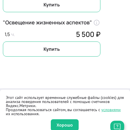
Купить
"Освещение жизненных аспектов"
5 500 ₽
1,5
Купить
Этот сайт использует временные служебные файлы (cookies) для
Контакты
Общественная приёмная
анализа поведения пользователей с помощью счетчиков
Реквизиты
Правила продажи товаров
Яндекс.Метрики.
Продолжая пользоваться сайтом, вы соглашаетесь с
условиями
Как купить
Оферта
их использования.
Хорошо