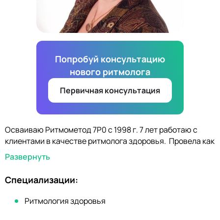
Попробуй консультацию
нового ритмолога
Первичная консультация
Осваиваю Ритмометод 7Р0 с 1998 г. 7 лет работаю с
клиентами в качестве ритмолога здоровья. Провела как
ритмолог более 1400 часов консультаций с 208
Развернуть
клиентами. Многие потом обращались и по вопросам
своих родных.
Специализации:
В медицине стаж более 30 лет. По образованию
педиатр. Специализации: физиотерапия и
Ритмология здоровья
косметология. Так же преподавала в медучилище.